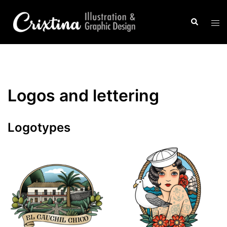
Saltar
al
Buscar
Alte
contenido
men
Logos and lettering
Logotypes