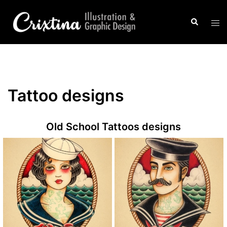
Saltar
al
Buscar
Alte
contenido
men
Tattoo designs
Old School Tattoos designs